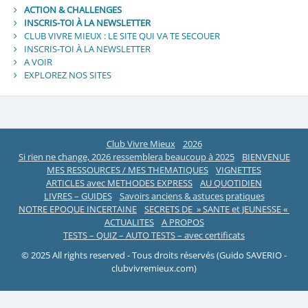
ACTION & CHALLENGES
INSCRIS-TOI À LA NEWSLETTER
CLUB VIVRE MIEUX : LE SITE QUI VA TE SECOUER
INSCRIS-TOI À LA NEWSLETTER
A VOIR
EXPLOREZ NOS SITES
Club Vivre Mieux
2026
Si rien ne change, 2026 ressemblera beaucoup à 2025
BIENVENUE
MES RESSOURCES / MES THEMATIQUES
VIGNETTES
ARTICLES avec METHODES EXPRESS
AU QUOTIDIEN
LIVRES – GUIDES
Savoirs anciens & astuces pratiques
NOTRE EPOQUE INCERTAINE
SECRETS DE » SANTE et JEUNESSE «
ACTUALITES
A PROPOS
TESTS – QUIZ – AUTO TESTS – avec certificats
© 2025 All rights reserved - Tous droits réservés (Guido SAVERIO -
clubvivremieux.com)