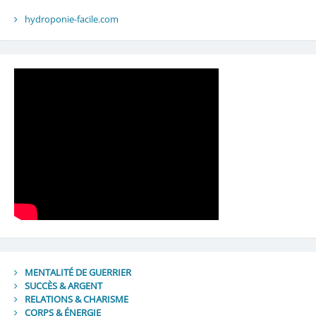
hydroponie-facile.com
MENTALITÉ DE GUERRIER
SUCCÈS & ARGENT
RELATIONS & CHARISME
CORPS & ÉNERGIE