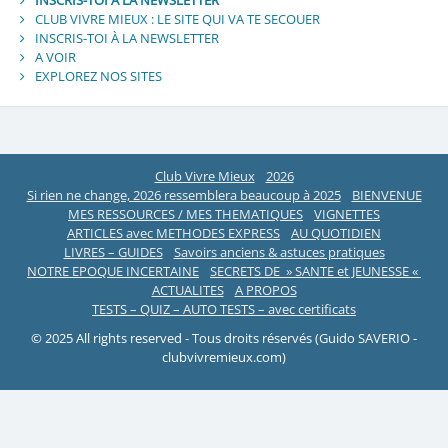
CLUB VIVRE MIEUX : LE SITE QUI VA TE SECOUER
INSCRIS-TOI À LA NEWSLETTER
A VOIR
EXPLOREZ NOS SITES
Club Vivre Mieux
2026
Si rien ne change, 2026 ressemblera beaucoup à 2025
BIENVENUE
MES RESSOURCES / MES THEMATIQUES
VIGNETTES
ARTICLES avec METHODES EXPRESS
AU QUOTIDIEN
LIVRES – GUIDES
Savoirs anciens & astuces pratiques
NOTRE EPOQUE INCERTAINE
SECRETS DE » SANTE et JEUNESSE «
ACTUALITES
A PROPOS
TESTS – QUIZ – AUTO TESTS – avec certificats
© 2025 All rights reserved - Tous droits réservés (Guido SAVERIO -
clubvivremieux.com)