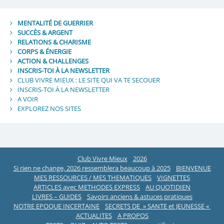
MENTALITÉ DE GUERRIER
SUCCÈS & ARGENT
RELATIONS & CHARISME
CORPS & ÉNERGIE
ACTION & CHALLENGES
INSCRIS-TOI À LA NEWSLETTER
CLUB VIVRE MIEUX : LE SITE QUI VA TE SECOUER
INSCRIS-TOI À LA NEWSLETTER
A VOIR
EXPLOREZ NOS SITES
Club Vivre Mieux
2026
Si rien ne change, 2026 ressemblera beaucoup à 2025
BIENVENUE
MES RESSOURCES / MES THEMATIQUES
VIGNETTES
ARTICLES avec METHODES EXPRESS
AU QUOTIDIEN
LIVRES – GUIDES
Savoirs anciens & astuces pratiques
NOTRE EPOQUE INCERTAINE
SECRETS DE » SANTE et JEUNESSE «
ACTUALITES
A PROPOS