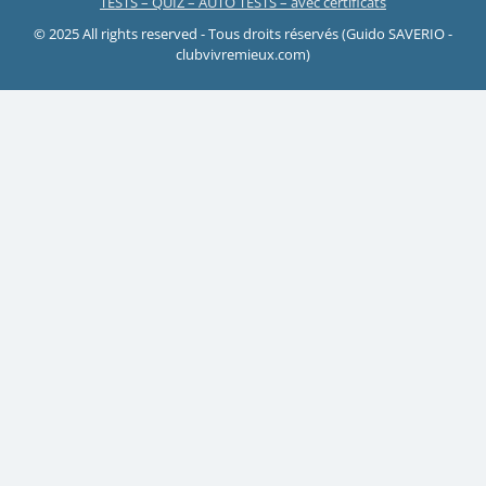
TESTS – QUIZ – AUTO TESTS – avec certificats
© 2025 All rights reserved - Tous droits réservés (Guido SAVERIO -
clubvivremieux.com)