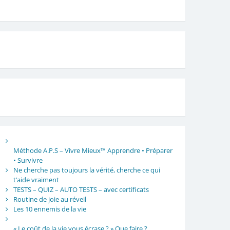
Méthode A.P.S – Vivre Mieux™ Apprendre • Préparer
• Survivre
Ne cherche pas toujours la vérité, cherche ce qui
t’aide vraiment
TESTS – QUIZ – AUTO TESTS – avec certificats
Routine de joie au réveil
Les 10 ennemis de la vie
« Le coût de la vie vous écrase ? » Que faire ?