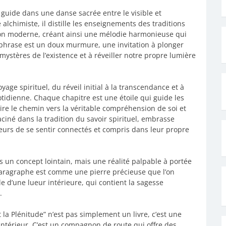
 guide dans une danse sacrée entre le visible et
re alchimiste, il distille les enseignements des traditions
sion moderne, créant ainsi une mélodie harmonieuse qui
phrase est un doux murmure, une invitation à plonger
mystères de l’existence et à réveiller notre propre lumière
age spirituel, du réveil initial à la transcendance et à
quotidienne. Chaque chapitre est une étoile qui guide les
aire le chemin vers la véritable compréhension de soi et
iné dans la tradition du savoir spirituel, embrasse
eurs de se sentir connectés et compris dans leur propre
pas un concept lointain, mais une réalité palpable à portée
aragraphe est comme une pierre précieuse que l’on
le d’une lueur intérieure, qui contient la sagesse
.
et la Plénitude” n’est pas simplement un livre, c’est une
intérieur. C’est un compagnon de route qui offre des