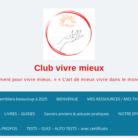
Club vivre mieux
ement pour vivre mieux. » « L’art de mieux vivre dans le mo
ssemblera beaucoup à 2025
BIENVENUE
MES RESSOURCES / MES T
LIVRES – GUIDES
Savoirs anciens & astuces pratiques
NOTRE EP
A PROPOS
TESTS – QUIZ – AUTO TESTS – avec certificats