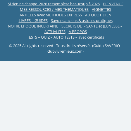
Si rien ne change, 2026 ressemblera beaucoup à 2025
BIENVENUE
MES RESSOURCES / MES THEMATIQUES
VIGNETTES
ARTICLES avec METHODES EXPRESS
AU QUOTIDIEN
LIVRES – GUIDES
Savoirs anciens & astuces pratiques
NOTRE EPOQUE INCERTAINE
SECRETS DE » SANTE et JEUNESSE «
ACTUALITES
A PROPOS
TESTS – QUIZ – AUTO TESTS – avec certificats
© 2025 All rights reserved - Tous droits réservés (Guido SAVERIO -
clubvivremieux.com)