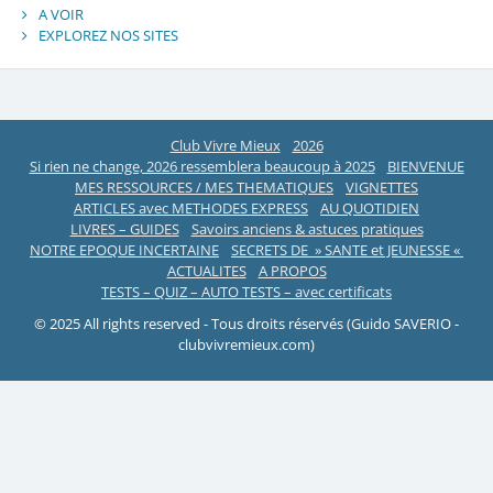
A VOIR
EXPLOREZ NOS SITES
Club Vivre Mieux
2026
Si rien ne change, 2026 ressemblera beaucoup à 2025
BIENVENUE
MES RESSOURCES / MES THEMATIQUES
VIGNETTES
ARTICLES avec METHODES EXPRESS
AU QUOTIDIEN
LIVRES – GUIDES
Savoirs anciens & astuces pratiques
NOTRE EPOQUE INCERTAINE
SECRETS DE » SANTE et JEUNESSE «
ACTUALITES
A PROPOS
TESTS – QUIZ – AUTO TESTS – avec certificats
© 2025 All rights reserved - Tous droits réservés (Guido SAVERIO -
clubvivremieux.com)