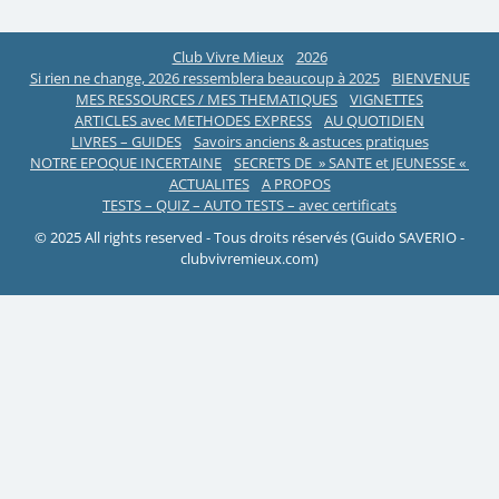
Club Vivre Mieux
2026
Si rien ne change, 2026 ressemblera beaucoup à 2025
BIENVENUE
MES RESSOURCES / MES THEMATIQUES
VIGNETTES
ARTICLES avec METHODES EXPRESS
AU QUOTIDIEN
LIVRES – GUIDES
Savoirs anciens & astuces pratiques
NOTRE EPOQUE INCERTAINE
SECRETS DE » SANTE et JEUNESSE «
ACTUALITES
A PROPOS
TESTS – QUIZ – AUTO TESTS – avec certificats
© 2025 All rights reserved - Tous droits réservés (Guido SAVERIO -
clubvivremieux.com)