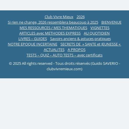
Club Vivre Mieux
2026
Si rien ne change, 2026 ressemblera beaucoup à 2025
BIENVENUE
MES RESSOURCES / MES THEMATIQUES
VIGNETTES
ARTICLES avec METHODES EXPRESS
AU QUOTIDIEN
LIVRES – GUIDES
Savoirs anciens & astuces pratiques
NOTRE EPOQUE INCERTAINE
SECRETS DE » SANTE et JEUNESSE «
ACTUALITES
A PROPOS
TESTS – QUIZ – AUTO TESTS – avec certificats
© 2025 All rights reserved - Tous droits réservés (Guido SAVERIO -
clubvivremieux.com)