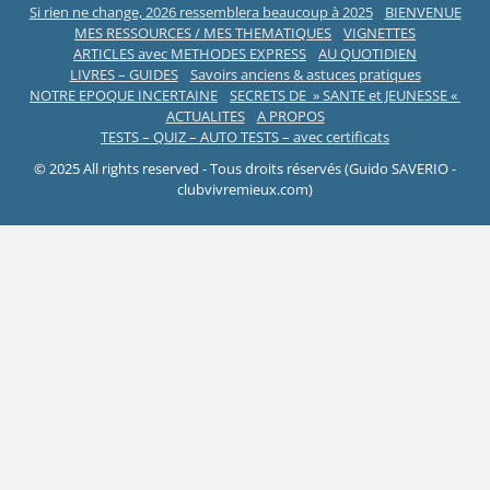
Si rien ne change, 2026 ressemblera beaucoup à 2025
BIENVENUE
MES RESSOURCES / MES THEMATIQUES
VIGNETTES
ARTICLES avec METHODES EXPRESS
AU QUOTIDIEN
LIVRES – GUIDES
Savoirs anciens & astuces pratiques
NOTRE EPOQUE INCERTAINE
SECRETS DE » SANTE et JEUNESSE «
ACTUALITES
A PROPOS
TESTS – QUIZ – AUTO TESTS – avec certificats
© 2025 All rights reserved - Tous droits réservés (Guido SAVERIO -
clubvivremieux.com)