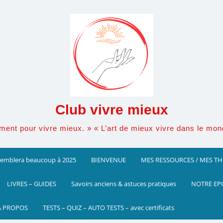
Club vivre mieux
ement pour vivre mieux. » « L’art de mieux vivre dans le mo
ssemblera beaucoup à 2025
BIENVENUE
MES RESSOURCES / MES T
LIVRES – GUIDES
Savoirs anciens & astuces pratiques
NOTRE EP
A PROPOS
TESTS – QUIZ – AUTO TESTS – avec certificats