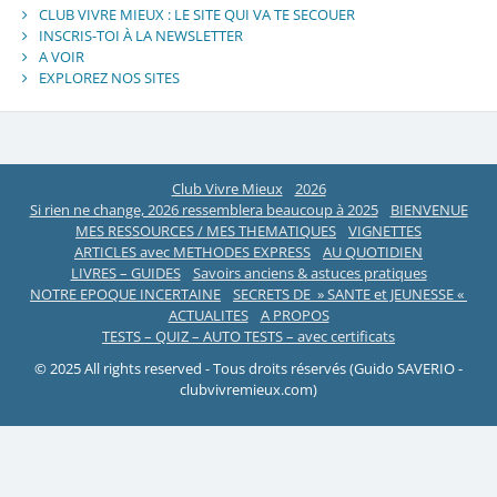
CLUB VIVRE MIEUX : LE SITE QUI VA TE SECOUER
INSCRIS-TOI À LA NEWSLETTER
A VOIR
EXPLOREZ NOS SITES
Club Vivre Mieux
2026
Si rien ne change, 2026 ressemblera beaucoup à 2025
BIENVENUE
MES RESSOURCES / MES THEMATIQUES
VIGNETTES
ARTICLES avec METHODES EXPRESS
AU QUOTIDIEN
LIVRES – GUIDES
Savoirs anciens & astuces pratiques
NOTRE EPOQUE INCERTAINE
SECRETS DE » SANTE et JEUNESSE «
ACTUALITES
A PROPOS
TESTS – QUIZ – AUTO TESTS – avec certificats
© 2025 All rights reserved - Tous droits réservés (Guido SAVERIO -
clubvivremieux.com)