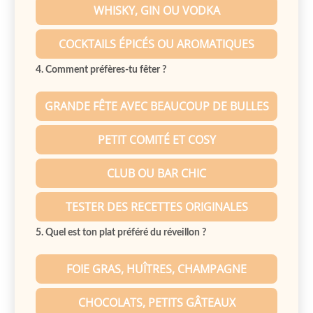
WHISKY, GIN OU VODKA
COCKTAILS ÉPICÉS OU AROMATIQUES
4. Comment préfères-tu fêter ?
GRANDE FÊTE AVEC BEAUCOUP DE BULLES
PETIT COMITÉ ET COSY
CLUB OU BAR CHIC
TESTER DES RECETTES ORIGINALES
5. Quel est ton plat préféré du réveillon ?
FOIE GRAS, HUÎTRES, CHAMPAGNE
CHOCOLATS, PETITS GÂTEAUX