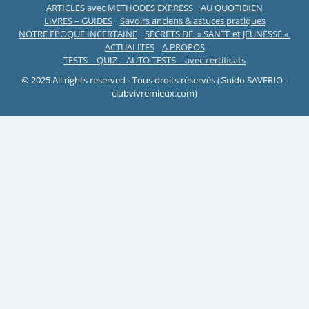
ARTICLES avec METHODES EXPRESS
AU QUOTIDIEN
LIVRES – GUIDES
Savoirs anciens & astuces pratiques
NOTRE EPOQUE INCERTAINE
SECRETS DE » SANTE et JEUNESSE «
ACTUALITES
A PROPOS
TESTS – QUIZ – AUTO TESTS – avec certificats
© 2025 All rights reserved - Tous droits réservés (Guido SAVERIO -
clubvivremieux.com)