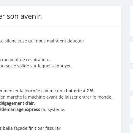
er son avenir.
rce silencieuse qui nous maintient debout :
n moment de respiration…
un socle solide sur lequel s’appuyer.
e commencer la journée comme une
batterie à 2 %
.
re en marche la machine avant de laisser entrer le monde.
dégagement d’air
.
edémarrage express
du système.
 belle façade finit par fissurer.