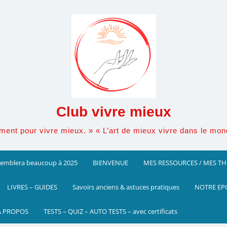
Club vivre mieux
ement pour vivre mieux. » « L’art de mieux vivre dans le mo
ssemblera beaucoup à 2025
BIENVENUE
MES RESSOURCES / MES T
LIVRES – GUIDES
Savoirs anciens & astuces pratiques
NOTRE EP
A PROPOS
TESTS – QUIZ – AUTO TESTS – avec certificats