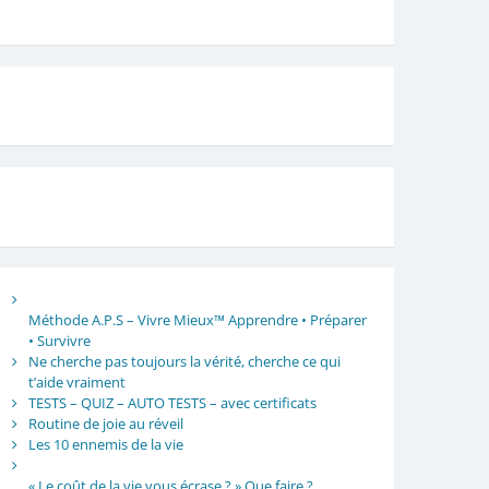
Méthode A.P.S – Vivre Mieux™ Apprendre • Préparer
• Survivre
Ne cherche pas toujours la vérité, cherche ce qui
t’aide vraiment
TESTS – QUIZ – AUTO TESTS – avec certificats
Routine de joie au réveil
Les 10 ennemis de la vie
« Le coût de la vie vous écrase ? » Que faire ?