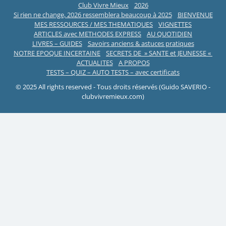
Club Vivre Mieux
2026
Si rien ne change, 2026 ressemblera beaucoup à 2025
BIENVENUE
MES RESSOURCES / MES THEMATIQUES
VIGNETTES
ARTICLES avec METHODES EXPRESS
AU QUOTIDIEN
LIVRES – GUIDES
Savoirs anciens & astuces pratiques
NOTRE EPOQUE INCERTAINE
SECRETS DE » SANTE et JEUNESSE «
ACTUALITES
A PROPOS
TESTS – QUIZ – AUTO TESTS – avec certificats
© 2025 All rights reserved - Tous droits réservés (Guido SAVERIO -
clubvivremieux.com)