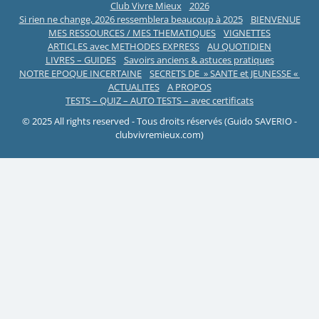
Club Vivre Mieux
2026
Si rien ne change, 2026 ressemblera beaucoup à 2025
BIENVENUE
MES RESSOURCES / MES THEMATIQUES
VIGNETTES
ARTICLES avec METHODES EXPRESS
AU QUOTIDIEN
LIVRES – GUIDES
Savoirs anciens & astuces pratiques
NOTRE EPOQUE INCERTAINE
SECRETS DE » SANTE et JEUNESSE «
ACTUALITES
A PROPOS
TESTS – QUIZ – AUTO TESTS – avec certificats
© 2025 All rights reserved - Tous droits réservés (Guido SAVERIO -
clubvivremieux.com)