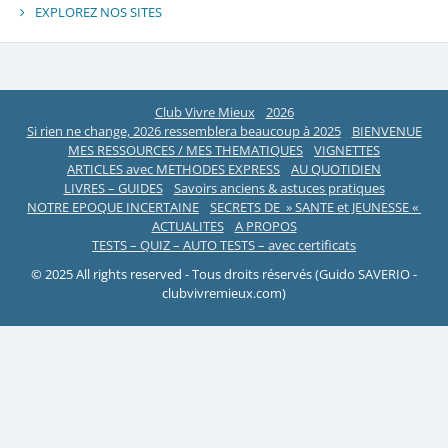
EXPLOREZ NOS SITES
Club Vivre Mieux
2026
Si rien ne change, 2026 ressemblera beaucoup à 2025
BIENVENUE
MES RESSOURCES / MES THEMATIQUES
VIGNETTES
ARTICLES avec METHODES EXPRESS
AU QUOTIDIEN
LIVRES – GUIDES
Savoirs anciens & astuces pratiques
NOTRE EPOQUE INCERTAINE
SECRETS DE » SANTE et JEUNESSE «
ACTUALITES
A PROPOS
TESTS – QUIZ – AUTO TESTS – avec certificats
© 2025 All rights reserved - Tous droits réservés (Guido SAVERIO -
clubvivremieux.com)