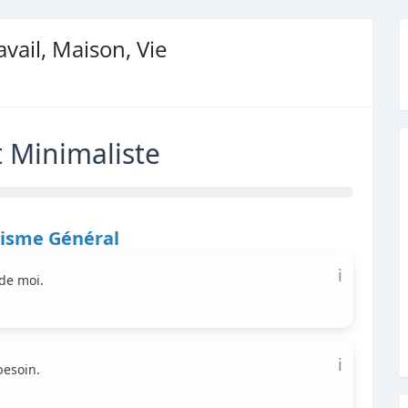
avail, Maison, Vie
t Minimaliste
isme Général
ℹ️
 de moi.
ℹ️
besoin.