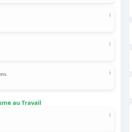
ℹ️
ℹ️
ℹ️
ons.
sme au Travail
ℹ️