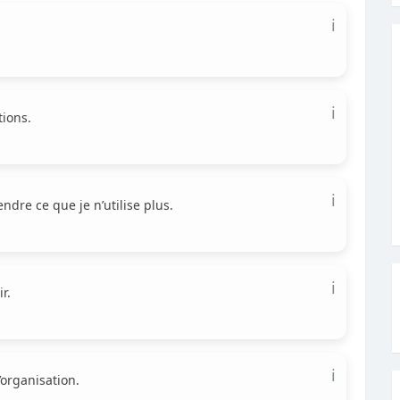
ℹ️
ℹ️
tions.
ℹ️
ndre ce que je n’utilise plus.
ℹ️
r.
ℹ️
l’organisation.