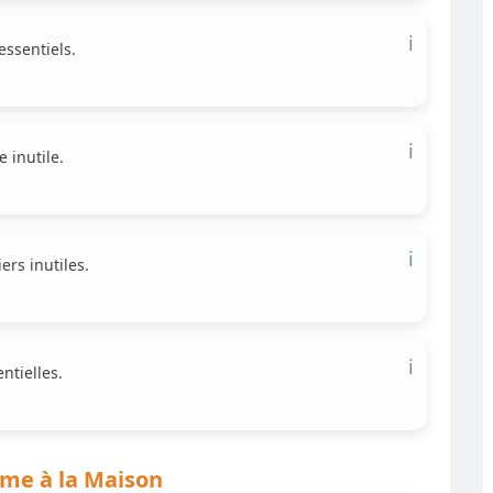
ℹ️
essentiels.
ℹ️
e inutile.
ℹ️
ers inutiles.
ℹ️
ntielles.
me à la Maison