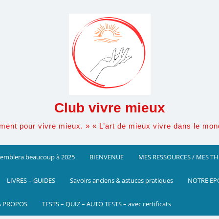
Club vivre mieux
ement pour vivre mieux. » « L’art de mieux vivre dans le mo
ssemblera beaucoup à 2025
BIENVENUE
MES RESSOURCES / MES T
LIVRES – GUIDES
Savoirs anciens & astuces pratiques
NOTRE EP
A PROPOS
TESTS – QUIZ – AUTO TESTS – avec certificats