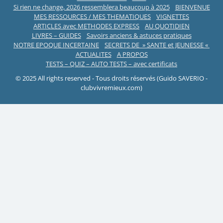
Si rien ne change, 2026 ressemblera beaucoup à 2025
BIENVENUE
MES RESSOURCES / MES THEMATIQUES
VIGNETTES
ARTICLES avec METHODES EXPRESS
AU QUOTIDIEN
LIVRES – GUIDES
Savoirs anciens & astuces pratiques
NOTRE EPOQUE INCERTAINE
SECRETS DE » SANTE et JEUNESSE «
ACTUALITES
A PROPOS
TESTS – QUIZ – AUTO TESTS – avec certificats
© 2025 All rights reserved - Tous droits réservés (Guido SAVERIO -
clubvivremieux.com)