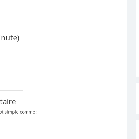
minute)
taire
mot simple comme :