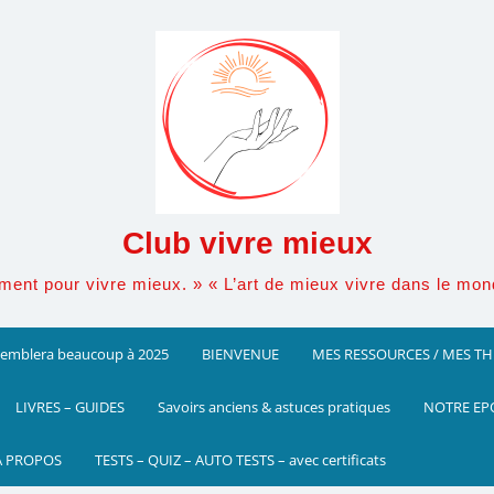
Club vivre mieux
ement pour vivre mieux. » « L’art de mieux vivre dans le mo
ssemblera beaucoup à 2025
BIENVENUE
MES RESSOURCES / MES T
LIVRES – GUIDES
Savoirs anciens & astuces pratiques
NOTRE EP
A PROPOS
TESTS – QUIZ – AUTO TESTS – avec certificats