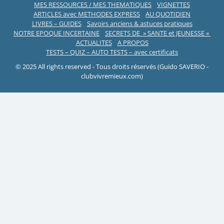
MES RESSOURCES / MES THEMATIQUES
VIGNETTES
ARTICLES avec METHODES EXPRESS
AU QUOTIDIEN
LIVRES – GUIDES
Savoirs anciens & astuces pratiques
NOTRE EPOQUE INCERTAINE
SECRETS DE » SANTE et JEUNESSE «
ACTUALITES
A PROPOS
TESTS – QUIZ – AUTO TESTS – avec certificats
© 2025 All rights reserved - Tous droits réservés (Guido SAVERIO -
clubvivremieux.com)