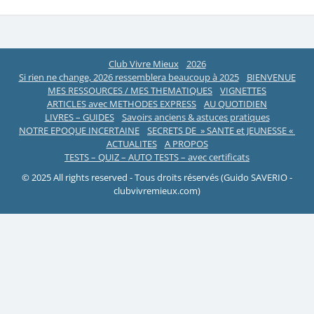
Club Vivre Mieux
2026
Si rien ne change, 2026 ressemblera beaucoup à 2025
BIENVENUE
MES RESSOURCES / MES THEMATIQUES
VIGNETTES
ARTICLES avec METHODES EXPRESS
AU QUOTIDIEN
LIVRES – GUIDES
Savoirs anciens & astuces pratiques
NOTRE EPOQUE INCERTAINE
SECRETS DE » SANTE et JEUNESSE «
ACTUALITES
A PROPOS
TESTS – QUIZ – AUTO TESTS – avec certificats
© 2025 All rights reserved - Tous droits réservés (Guido SAVERIO -
clubvivremieux.com)