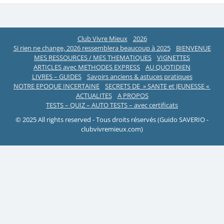
Club Vivre Mieux
2026
Si rien ne change, 2026 ressemblera beaucoup à 2025
BIENVENUE
MES RESSOURCES / MES THEMATIQUES
VIGNETTES
ARTICLES avec METHODES EXPRESS
AU QUOTIDIEN
LIVRES – GUIDES
Savoirs anciens & astuces pratiques
NOTRE EPOQUE INCERTAINE
SECRETS DE » SANTE et JEUNESSE «
ACTUALITES
A PROPOS
TESTS – QUIZ – AUTO TESTS – avec certificats
© 2025 All rights reserved - Tous droits réservés (Guido SAVERIO -
clubvivremieux.com)