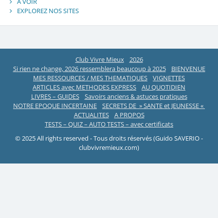
A VOIR
EXPLOREZ NOS SITES
Club Vivre Mieux
2026
Si rien ne change, 2026 ressemblera beaucoup à 2025
BIENVENUE
MES RESSOURCES / MES THEMATIQUES
VIGNETTES
ARTICLES avec METHODES EXPRESS
AU QUOTIDIEN
LIVRES – GUIDES
Savoirs anciens & astuces pratiques
NOTRE EPOQUE INCERTAINE
SECRETS DE » SANTE et JEUNESSE «
ACTUALITES
A PROPOS
TESTS – QUIZ – AUTO TESTS – avec certificats
© 2025 All rights reserved - Tous droits réservés (Guido SAVERIO -
clubvivremieux.com)