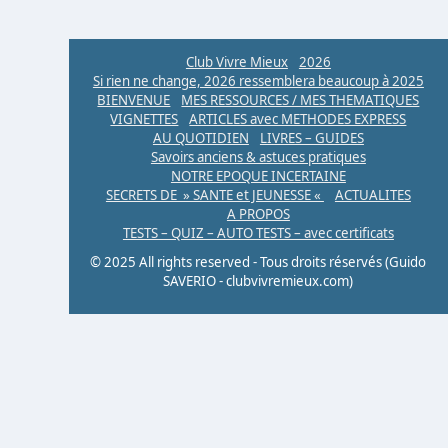
Club Vivre Mieux
2026
Si rien ne change, 2026 ressemblera beaucoup à 2025
BIENVENUE
MES RESSOURCES / MES THEMATIQUES
VIGNETTES
ARTICLES avec METHODES EXPRESS
AU QUOTIDIEN
LIVRES – GUIDES
Savoirs anciens & astuces pratiques
NOTRE EPOQUE INCERTAINE
SECRETS DE » SANTE et JEUNESSE «
ACTUALITES
A PROPOS
TESTS – QUIZ – AUTO TESTS – avec certificats
© 2025 All rights reserved - Tous droits réservés (Guido
SAVERIO - clubvivremieux.com)