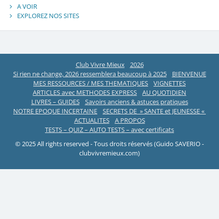
A VOIR
EXPLOREZ NOS SITES
Club Vivre Mieux
2026
Si rien ne change, 2026 ressemblera beaucoup à 2025
BIENVENUE
MES RESSOURCES / MES THEMATIQUES
VIGNETTES
ARTICLES avec METHODES EXPRESS
AU QUOTIDIEN
LIVRES – GUIDES
Savoirs anciens & astuces pratiques
NOTRE EPOQUE INCERTAINE
SECRETS DE » SANTE et JEUNESSE «
ACTUALITES
A PROPOS
TESTS – QUIZ – AUTO TESTS – avec certificats
© 2025 All rights reserved - Tous droits réservés (Guido SAVERIO -
clubvivremieux.com)